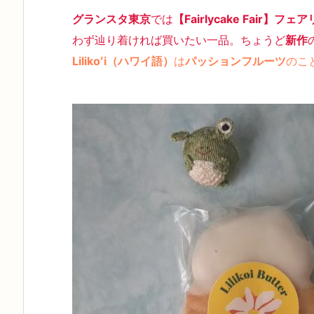
グランスタ東京
では
【Fairlycake Fair】
わず辿り着ければ買いたい一品。ちょうど
新作
Lilikoʻi（ハワイ語）
は
パッションフルーツ
のこ