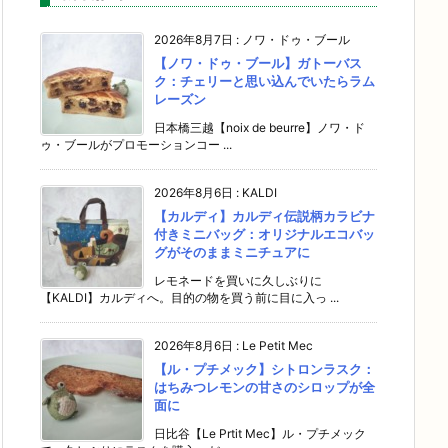
2026年8月7日
:
ノワ・ドゥ・ブール
【ノワ・ドゥ・ブール】ガトーバス
ク：チェリーと思い込んでいたらラム
レーズン
日本橋三越【noix de beurre】ノワ・ド
ゥ・ブールがプロモーションコー ...
2026年8月6日
:
KALDI
【カルディ】カルディ伝説柄カラビナ
付きミニバッグ：オリジナルエコバッ
グがそのままミニチュアに
レモネードを買いに久しぶりに
【KALDI】カルディへ。目的の物を買う前に目に入っ ...
2026年8月6日
:
Le Petit Mec
【ル・プチメック】シトロンラスク：
はちみつレモンの甘さのシロップが全
面に
日比谷【Le Prtit Mec】ル・プチメック