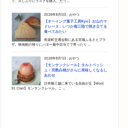
で、久しぶりにラスクを購入。だっ ...
2026年8月5日
:
おやつ
【オーイング菓子工房Ryo】お山のマ
ドレーヌ：いつか南三陸で焼き立てを
食べてみたい
有楽町交通会館にある宮城ふるさとプラ
ザ。映画館の帰りにバター最中目当てで寄ったり ...
2026年8月1日
:
おやつ
【モンサンクレール】タルトペッシ
ュ：完熟白桃がさらに美味しくなるし
あわせ
日本橋三越に来ている自由が丘【Mont
St. Clair】モンサンクレール。こ ...