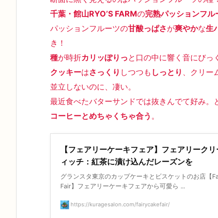
千葉・館山RYO’S FARM
の
完熟パッションフル
パッションフルーツの
甘酸っぱさ
が
爽やか
な
生
き！
種
が時折
カリッぽりっ
と口の中に響く音にびっ
クッキー
は
さっくり
しつつも
しっとり
、クリー
並立しないのに、凄い。
最近食べたバターサンドでは抜きんでて好み。
コーヒーとめちゃくちゃ合う
。
【フェアリーケーキフェア】フェアリークリ
ィッチ：紅茶に漬け込んだレーズンを
グランスタ東京のカップケーキとビスケットのお店【Fair
Fair】フェアリーケーキフェアから可愛ら ...
https://kuragesalon.com/fairycakefair/