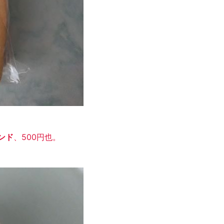
ンド
、500円也。