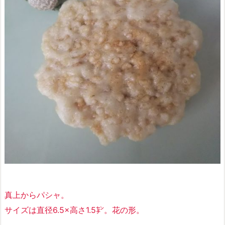
真上からパシャ。
サイズは直径6.5×高さ1.5㌢。
花の形
。