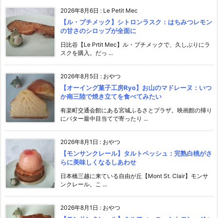
2026年8月6日
:
Le Petit Mec
【ル・プチメック】シトロンラスク：はちみつレモン
の甘さのシロップが全面に
日比谷【Le Prtit Mec】ル・プチメックで、久しぶりにラ
スクを購入。だっ ...
2026年8月5日
:
おやつ
【オーイング菓子工房Ryo】お山のマドレーヌ：いつ
か南三陸で焼き立てを食べてみたい
有楽町交通会館にある宮城ふるさとプラザ。映画館の帰り
にバター最中目当てで寄ったり ...
2026年8月1日
:
おやつ
【モンサンクレール】タルトペッシュ：完熟白桃がさ
らに美味しくなるしあわせ
日本橋三越に来ている自由が丘【Mont St. Clair】モンサ
ンクレール。こ ...
2026年8月1日
:
おやつ