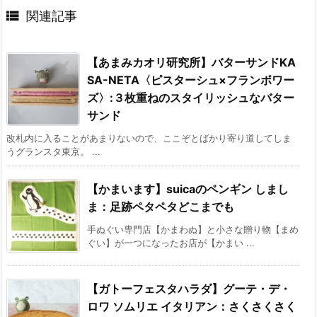

関連記事
【あまみカオリ研究所】バターサンドKA
SA-NETA〈ピスターシュ×フランボワー
ズ〉:３枚重ねのスタイリッシュなバター
サンド
改札内に入ることがあまりないので、ここぞとばかり寄り道してしま
うグランスタ東京。 ...
【かまいます】suicaのペンギン しまし
ま：足跡ペタペタどこまでも
手ぬぐい専門店【かまわぬ】と小さな贈り物【まめ
ぐい】が一つになったお店が【かまい ...
【ガトーフェスタハラダ】グーテ・デ・
ロワ ソムリエ イタリアン：さくさくさく