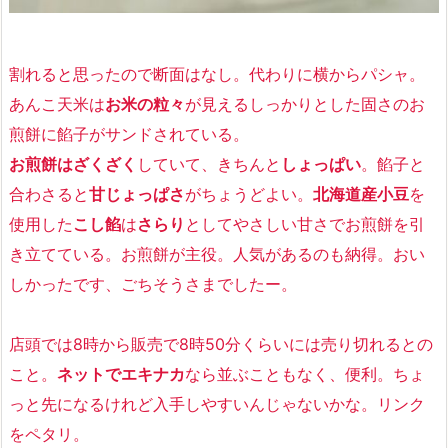
割れると思ったので断面はなし。代わりに横からパシャ。
あんこ天米は
お米の粒々
が見えるしっかりとした固さのお
煎餅に餡子がサンド
されている。
お煎餅はざくざく
していて、
きちんと
しょっぱい
。餡子と
合わさると
甘じょっぱさ
がちょうどよい
。
北海道産小豆
を
使用した
こし餡
は
さらり
としてやさしい甘さでお煎餅を引
き立てている。
お煎餅が主役
。人気があるのも納得。おい
しかったです、ごちそうさまでしたー。
店頭では8時から販売で8時50分くらいには売り切れるとの
こと。
ネットでエキナカ
なら並ぶこともなく、便利。ちょ
っと先になるけれど入手しやすいんじゃないかな。リンク
をペタリ。