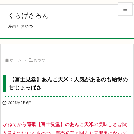

くらげさろん

映画とおやつ
メニュ

サイド

前へ

ホーム
>

おやつ

次へ
【富士見堂】あんこ天米：人気があるのも納得の

甘じょっぱさ
検索

2025年2月6日
かねてから
青砥【富士見堂】
の
あんこ天米
の美味しさは聞
き及んではいたものの、完売必至と聞くと天邪鬼になって