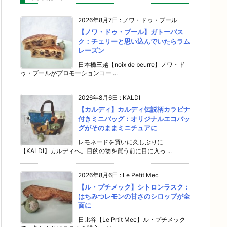
2026年8月7日
:
ノワ・ドゥ・ブール
【ノワ・ドゥ・ブール】ガトーバス
ク：チェリーと思い込んでいたらラム
レーズン
日本橋三越【noix de beurre】ノワ・ド
ゥ・ブールがプロモーションコー ...
2026年8月6日
:
KALDI
【カルディ】カルディ伝説柄カラビナ
付きミニバッグ：オリジナルエコバッ
グがそのままミニチュアに
レモネードを買いに久しぶりに
【KALDI】カルディへ。目的の物を買う前に目に入っ ...
2026年8月6日
:
Le Petit Mec
【ル・プチメック】シトロンラスク：
はちみつレモンの甘さのシロップが全
面に
日比谷【Le Prtit Mec】ル・プチメック