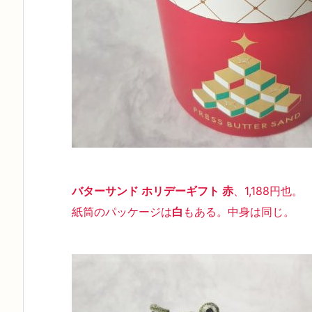
バターサンド ホリデーギフト 赤
、1,188円也。
紙筒のパッケージは
白
もある。
中身は同じ
。