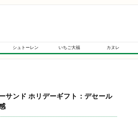
シュトーレン
いちご大福
カヌレ
D】バターサンド ホリデーギフト：デセール
感