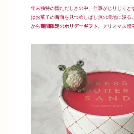
年末独特の慌ただしさの中、仕事がじりじりと
はお菓子の
断面を見つめしばし無の境地
に浸る
から
期間限定
の
ホリデーギフト
。クリスマス感