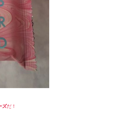
ーズ
だ！