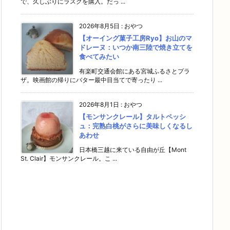
で、久しぶりにラスクを購入。だっ ...
2026年8月5日
:
おやつ
【オーイング菓子工房Ryo】お山のマ
ドレーヌ：いつか南三陸で焼き立てを
食べてみたい
有楽町交通会館にある宮城ふるさとプラ
ザ。映画館の帰りにバター最中目当てで寄ったり ...
2026年8月1日
:
おやつ
【モンサンクレール】タルトペッシ
ュ：完熟白桃がさらに美味しくなるし
あわせ
日本橋三越に来ている自由が丘【Mont
St. Clair】モンサンクレール。こ ...