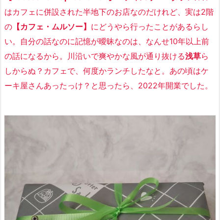
はカフェに併設された半地下のお店なのだけれど、実は2階
の
【カフェ・ムルソー】
にどうやら行ったことがあるらし
い。自分の話なのに記憶が曖昧なのは、なんせ10年以上前
の話になるから。川沿いで爽やかな風が通り抜ける
浅草
ら
しからぬ？カフェで、何度かランチしたなと。あの頃はケ
ーキ屋さんあったっけ？と思ったら、2022年開業でした。