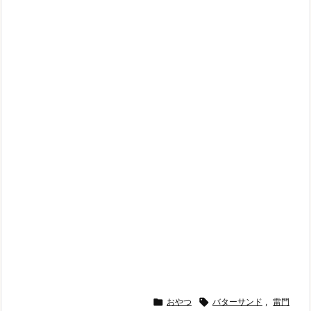

おやつ

バターサンド
,
雷門