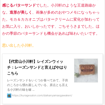
感じるバターサンド
でした。
小川軒のような王道路線
か
な。
造形が美しく
、画像が多めのおやつメモになっちゃっ
た。モカ＆カカオニブはバタークリームに変化が加わって
お気に入り。おいしかったです、ごちそうさまでした。ほ
かの季節のバターサンドも機会があれば味わいたいです。
思い出した小川軒。
【代官山小川軒】レイズンウィッ
チ：レーズンサンドと言えばやはり
こちら
レーズンサンドをいくつか食べてみて、子供
のころから慣れ親しんでいる、原点とも言え
る小川軒の味を確 ...
https://kuragesalon.com/daikanyamaogawaken/