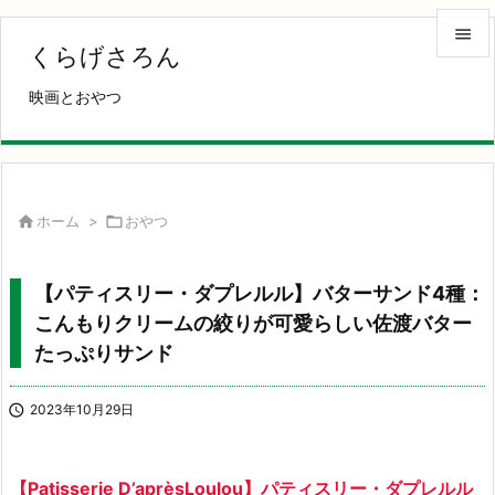

くらげさろん

映画とおやつ
メニュ

サイド

前へ

ホーム
>

おやつ

次へ
【パティスリー・ダプレルル】バターサンド4種：

こんもりクリームの絞りが可愛らしい佐渡バター
検索
たっぷりサンド

2023年10月29日
【Patisserie D’aprèsLoulou】パティスリー・ダプレルル