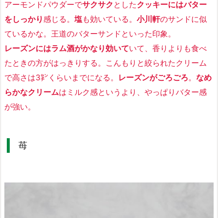
アーモンドパウダーで
サクサク
とした
クッキーにはバター
をしっかり
感じる。
塩
も効いている。
小川軒
のサンドに似
ているかな
。王道のバターサンドといった印象。
レーズンにはラム酒がかなり効いて
いて、
香りよりも食べ
たときの方がはっきり
する。こんもりと絞られたクリーム
で高さは3㌢くらいまでになる。
レーズンがごろごろ
。
なめ
らかなクリーム
はミルク感というより、やっぱりバター感
が強い。
苺