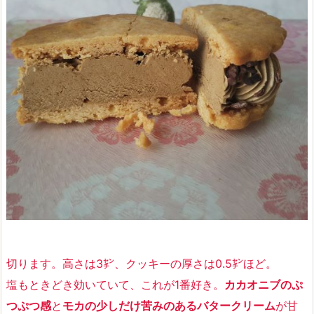
切ります。高さは3㌢、クッキーの厚さは0.5㌢ほど。
塩もときどき効いていて、これが1番好き。
カカオニブのぷ
つぷつ感
と
モカの少しだけ苦みのあるバタークリーム
が
甘