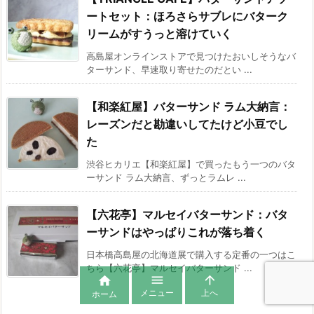
ートセット：ほろさらサブレにバターク
リームがすうっと溶けていく
高島屋オンラインストアで見つけたおいしそうなバ
ターサンド、早速取り寄せたのだとい ...
【和楽紅屋】バターサンド ラム大納言：
レーズンだと勘違いしてたけど小豆でし
た
渋谷ヒカリエ【和楽紅屋】で買ったもう一つのバタ
ーサンド ラム大納言、ずっとラムレ ...
【六花亭】マルセイバターサンド：バタ
ーサンドはやっぱりこれが落ち着く
日本橋高島屋の北海道展で購入する定番の一つはこ
ちら【六花亭】マルセイバターサンド ...



メニュー
上へ
ホーム