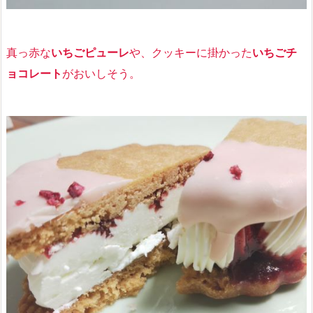
真っ赤な
いちごピューレ
や、クッキーに掛かった
いちごチ
ョコレート
がおいしそう。