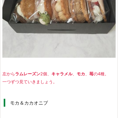
左から
ラムレーズン
2個、
キャラメル
、
モカ
、
苺
の4種。
一つずつ見ていきましょう。
モカ＆カカオニブ