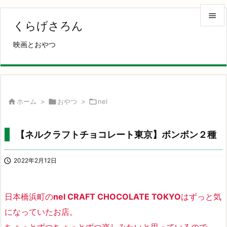

くらげさろん

映画とおやつ
メニュ

サイド

前へ

ホーム
>

おやつ
>

nel

次へ
【ネルクラフトチョコレート東京】ボンボン２種

検索

2022年2月12日
日本橋浜町の
nel CRAFT CHOCOLATE TOKYO
はずっと気
になっていたお店。