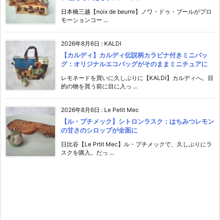
日本橋三越【noix de beurre】ノワ・ドゥ・ブールがプロ
モーションコー ...
2026年8月6日
:
KALDI
【カルディ】カルディ伝説柄カラビナ付きミニバッ
グ：オリジナルエコバッグがそのままミニチュアに
レモネードを買いに久しぶりに【KALDI】カルディへ。目
的の物を買う前に目に入っ ...
2026年8月6日
:
Le Petit Mec
【ル・プチメック】シトロンラスク：はちみつレモン
の甘さのシロップが全面に
日比谷【Le Prtit Mec】ル・プチメックで、久しぶりにラ
スクを購入。だっ ...