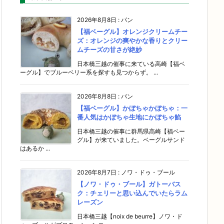
2026年8月8日
:
パン
【福ベーグル】オレンジクリームチー
ズ：オレンジの爽やかな香りとクリー
ムチーズの甘さが絶妙
日本橋三越の催事に来ている高崎【福ベ
ーグル】でブルーベリー系を探すも見つからず。 ...
2026年8月8日
:
パン
【福ベーグル】かぼちゃかぼちゃ：一
番人気はかぼちゃ生地にかぼちゃ餡
日本橋三越の催事に群馬県高崎【福ベー
グル】が来ていました。ベーグルサンド
はあるか ...
2026年8月7日
:
ノワ・ドゥ・ブール
【ノワ・ドゥ・ブール】ガトーバス
ク：チェリーと思い込んでいたらラム
レーズン
日本橋三越【noix de beurre】ノワ・ド