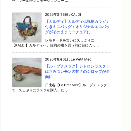
ゥ・ブールがプロモーションコー ...
2026年8月6日
:
KALDI
【カルディ】カルディ伝説柄カラビナ
付きミニバッグ：オリジナルエコバッ
グがそのままミニチュアに
レモネードを買いに久しぶりに
【KALDI】カルディへ。目的の物を買う前に目に入っ ...
2026年8月6日
:
Le Petit Mec
【ル・プチメック】シトロンラスク：
はちみつレモンの甘さのシロップが全
面に
日比谷【Le Prtit Mec】ル・プチメック
で、久しぶりにラスクを購入。だっ ...