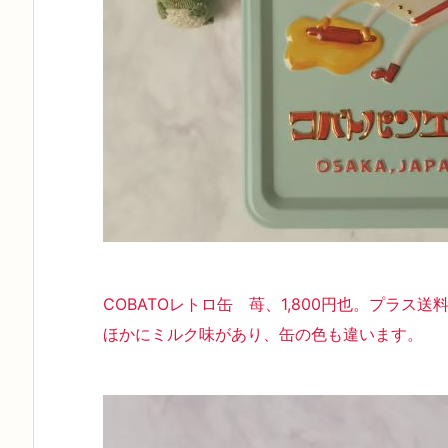
COBATOレトロ缶 苺、1,800円也。プラス送
ほかにミルク味があり、缶の色も違います。