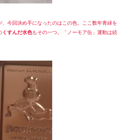
が、今回決め手になったのはこの色。ここ数年青緑を
の
くすんだ水色
もその一つ。「ノーモア缶」運動は続