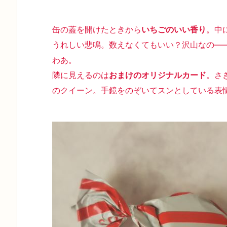
缶の蓋を開けたときから
いちごのいい香り
。中
うれしい悲鳴。数えなくてもいい？沢山なの―
わあ。
隣に見えるのは
おまけのオリジナルカード
。さ
のクイーン。手鏡をのぞいてスンとしている表