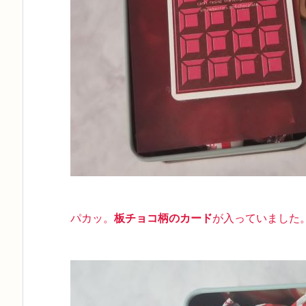
パカッ。
板チョコ柄のカード
が入っていました