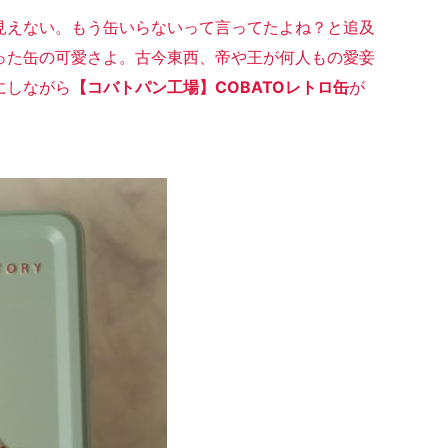
見えない。もう缶いらないって言ってたよね？と追及
った
缶の可愛さよ
。古今東西、帝や王が何人もの愛妾
にしながら
【コバトパン工場】COBATOレトロ缶
が