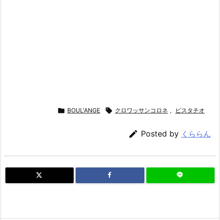

BOUL'ANGE

クロワッサンコロネ
,
ピスタチオ

Posted by
くららん