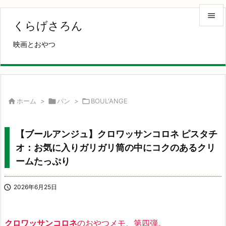

くらげさろん

映画とおやつ
メニュ

サイド

前へ

ホーム
>

パン
>

BOUL'ANGE

次へ
【ブールアンジュ】クロワッサンコロネ ピスタチ

オ：お気に入りガリガリ筒の中にコクのあるクリ
検索
ームたっぷり

2026年6月25日
クロワッサンコロネ
のおやつメモ、第四弾。