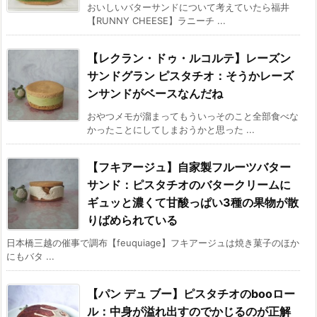
おいしいバターサンドについて考えていたら福井
【RUNNY CHEESE】ラニーチ ...
【レクラン・ドゥ・ルコルテ】レーズン
サンドグラン ピスタチオ：そうかレーズ
ンサンドがベースなんだね
おやつメモが溜まってもういっそのこと全部食べな
かったことにしてしまおうかと思った ...
【フキアージュ】自家製フルーツバター
サンド：ピスタチオのバタークリームに
ギュッと濃くて甘酸っぱい3種の果物が散
りばめられている
日本橋三越の催事で調布【feuquiage】フキアージュは焼き菓子のほか
にもバタ ...
【パン デュ ブー】ピスタチオのbooロー
ル：中身が溢れ出すのでかじるのが正解