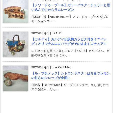
【ノワ・ドゥ・ブール】ガトーバスク：チェリーと思
い込んでいたらラムレーズン
日本橋三越【noix de beurre】ノワ・ドゥ・ブールがプロ
モーションコー ...
2026年8月6日
:
KALDI
【カルディ】カルディ伝説柄カラビナ付きミニバッ
グ：オリジナルエコバッグがそのままミニチュアに
レモネードを買いに久しぶりに【KALDI】カルディへ。目
的の物を買う前に目に入っ ...
2026年8月6日
:
Le Petit Mec
【ル・プチメック】シトロンラスク：はちみつレモン
の甘さのシロップが全面に
日比谷【Le Prtit Mec】ル・プチメックで、久しぶりにラ
スクを購入。だっ ...