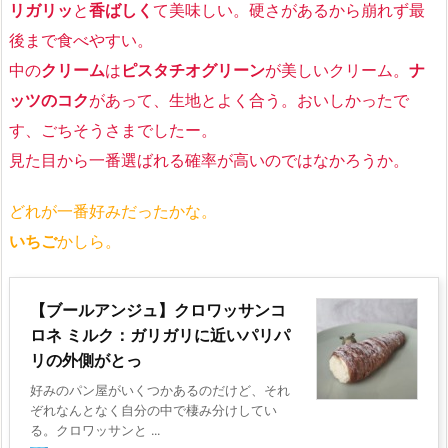
リガリッ
と
香ばしく
て美味しい。硬さがあるから崩れず最
後まで食べやすい。
中の
クリーム
は
ピスタチオグリーン
が美しいクリーム。
ナ
ッツのコク
があって、生地とよく合う。おいしかったで
す、ごちそうさまでしたー。
見た目から一番選ばれる確率が高いのではなかろうか。
どれが一番好みだったかな。
いちご
かしら。
【ブールアンジュ】クロワッサンコ
ロネ ミルク：ガリガリに近いパリパ
リの外側がとっ
好みのパン屋がいくつかあるのだけど、それ
ぞれなんとなく自分の中で棲み分けしてい
る。クロワッサンと ...