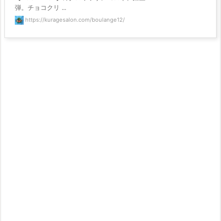
弾。チョコクリ ...
https://kuragesalon.com/boulange12/