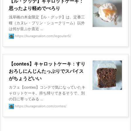
【ル・グッテ】キャロットケーキ：
思ったより軽めでぺろり
浅草橋の木金限定【ル・グッテ】は、定番三
種（カヌレ・プリン・シュークリーム）以外
は何が並ぶか直近 ...
https://kuragesalon.com/legouter5/
【contes】キャロットケーキ：すり
おろしにんじんたっぷりでスパイス
がちょうどいい
カフェ【contes】コンテで気になっていたキ
ャロットケーキ。持ち帰りできるそうで、別
の日に寄ってみる ...
https://kuragesalon.com/contes/