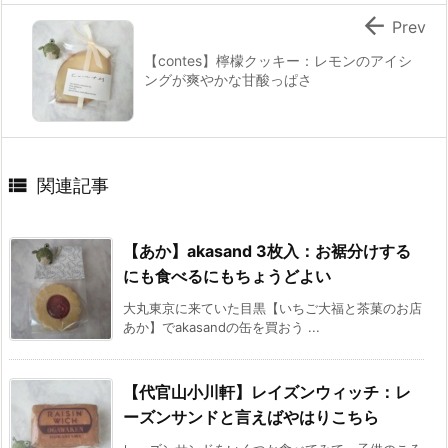

Prev
【contes】檸檬クッキー：レモンのアイシ
ングが爽やかな甘酸っぱさ

関連記事
【あか】akasand 3枚入：お裾分けする
にも食べるにもちょうどよい
大丸東京に来ていた目黒【いちご大福と茶菓のお店
あか】でakasandの缶を買おう ...
【代官山小川軒】レイズンウィッチ：レ
ーズンサンドと言えばやはりこちら