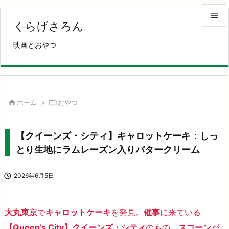

くらげさろん

映画とおやつ
メニュ

サイド

前へ

ホーム
>

おやつ

次へ
【クイーンズ・シティ】キャロットケーキ：しっ

とり生地にラムレーズン入りバタークリーム
検索

2026年6月5日
大丸東京
で
キャロットケーキ
を発見。
催事
に来ている
【Queen’s City】クイーンズ・シティ
のもの。
スコーン
が