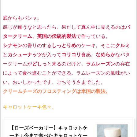
底からもパシャ。
感じが違うなと思ったら、果たして真ん中に見えるのは
バ
タークリーム
。
英国の伝統的製法
で作っている。
シナモン
の香りのする
しっとりめ
のケーキ。そこに
クルミ
と
カシューナッツ
が入って
コリコリ
食感。
なめらか
なバタ
ークリームが
どしっ
と来るのだけど、
ラムレーズン
の存在
によって食べ進むことができる。ラムレーズンの風味がい
い。おいしかったです、ごちそうさまでした。
クリームチーズのフロスティングは米国の製法。
キャロットケーキ色々。
【ローズベーカリー】キャロットケ
ーキ：今まで食べたキャロットケー