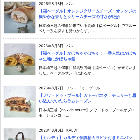
2026年8月8日
:
パン
【福ベーグル】オレンジクリームチーズ：オレンジの
爽やかな香りとクリームチーズの甘さが絶妙
日本橋三越の催事に来ている高崎【福ベーグル】でブルー
ベリー系を探すも見つからず。 ...
2026年8月8日
:
パン
【福ベーグル】かぼちゃかぼちゃ：一番人気はかぼち
ゃ生地にかぼちゃ餡
日本橋三越の催事に群馬県高崎【福ベーグル】が来ていま
した。ベーグルサンドはあるか ...
2026年8月7日
:
ノワ・ドゥ・ブール
【ノワ・ドゥ・ブール】ガトーバスク：チェリーと思
い込んでいたらラムレーズン
日本橋三越【noix de beurre】ノワ・ドゥ・ブールがプロ
モーションコー ...
2026年8月6日
:
KALDI
【カルディ】カルディ伝説柄カラビナ付きミニバッ