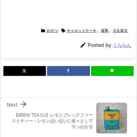

おやつ

キャロットケーキ
,
催事
,
大丸東京

Posted by
くららん

Next
【BREW TEA Co】レモンブレックファー
ストティー：レモンほいほいに嬉々として
引っかかる