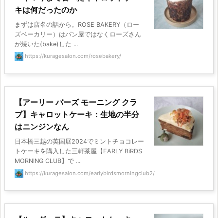
キは何だったのか
まずは店名の話から。ROSE BAKERY（ロー
ズベーカリー）はパン屋ではなくローズさん
が焼いた(bake)した ...
https://kuragesalon.com/rosebakery/
【アーリー バーズ モーニング クラ
ブ】キャロットケーキ：生地の半分
はニンジンなん
日本橋三越の英国展2024でミントチョコレー
トケーキを購入した三軒茶屋【EARLY BiRDS
MORNING CLUB】で ...
https://kuragesalon.com/earlybirdsmorningclub2/