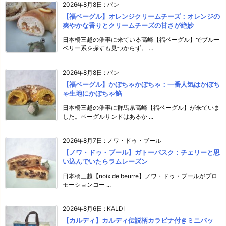
2026年8月8日
:
パン
【福ベーグル】オレンジクリームチーズ：オレンジの
爽やかな香りとクリームチーズの甘さが絶妙
日本橋三越の催事に来ている高崎【福ベーグル】でブルー
ベリー系を探すも見つからず。 ...
2026年8月8日
:
パン
【福ベーグル】かぼちゃかぼちゃ：一番人気はかぼち
ゃ生地にかぼちゃ餡
日本橋三越の催事に群馬県高崎【福ベーグル】が来ていま
した。ベーグルサンドはあるか ...
2026年8月7日
:
ノワ・ドゥ・ブール
【ノワ・ドゥ・ブール】ガトーバスク：チェリーと思
い込んでいたらラムレーズン
日本橋三越【noix de beurre】ノワ・ドゥ・ブールがプロ
モーションコー ...
2026年8月6日
:
KALDI
【カルディ】カルディ伝説柄カラビナ付きミニバッ