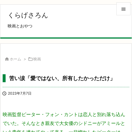

くらげさろん

映画とおやつ
メニュ

サイド

前へ

ホーム
>

映画

次へ
苦い涙「愛ではない、所有したかっただけ」

検索

2023年7月7日
映画監督ピーター・フォン・カントは恋人と別れ落ち込ん
でいた。そんなとき親友で大女優のシドニーがアミールと