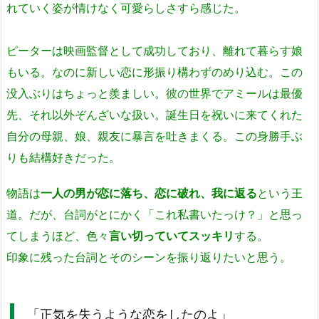
れていく姿が情けなく可愛らしさすら感じた。
ピーターは映画監督として成功しており、離れて暮らす娘
もいる。なのに新しい恋に形振り構わずのめり込む。この
没入ぶりはちょっと羨ましい。彼の世界でアミールは最優
先、それ以外ぞんざいな扱い。誕生日を祝いに来てくれた
自分の母親、娘、親友に暴言を吐きまくる。この身勝手ぶ
りも結構好きだった。
物語は
一人の男が恋に落ち、恋に破れ、我に返る
という王
道。だが、台詞がとにかく「これ私書いたっけ？」と思っ
てしまうほど、色々
言い切っていてスッキリ
する。
印象に残った台詞とそのシーンを振り返りたいと思う。
「正気を失うような恋をしたのよ」