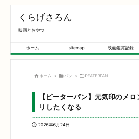
くらげさろん
映画とおやつ
ホーム
sitemap
映画鑑賞記録

ホーム
>

パン
>

PEATERPAN
【ピーターパン】元気印のメロ
リしたくなる

2026年6月24日