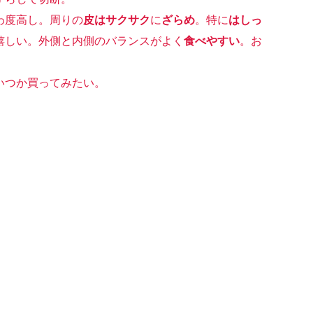
わ度高し。周りの
皮はサクサク
に
ざらめ
。特に
はしっ
嬉しい。外側と内側のバランスがよく
食べやすい
。お
いつか買ってみたい。