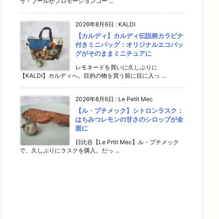
ゥ・ブールがプロモーションコー ...
2026年8月6日
:
KALDI
【カルディ】カルディ伝説柄カラビナ
付きミニバッグ：オリジナルエコバッ
グがそのままミニチュアに
レモネードを買いに久しぶりに
【KALDI】カルディへ。目的の物を買う前に目に入っ ...
2026年8月6日
:
Le Petit Mec
【ル・プチメック】シトロンラスク：
はちみつレモンの甘さのシロップが全
面に
日比谷【Le Prtit Mec】ル・プチメック
で、久しぶりにラスクを購入。だっ ...