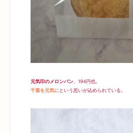
元気印のメロンパン
、194円也。
千葉を元気に
という思いが込められている。