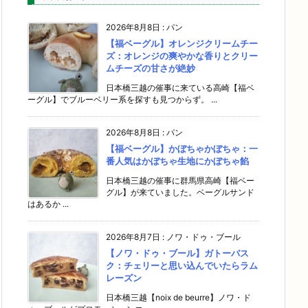
2026年8月8日
:
パン
【福ベーグル】オレンジクリームチー
ズ：オレンジの爽やかな香りとクリー
ムチーズの甘さが絶妙
日本橋三越の催事に来ている高崎【福ベ
ーグル】でブルーベリー系を探すも見つからず。 ...
2026年8月8日
:
パン
【福ベーグル】かぼちゃかぼちゃ：一
番人気はかぼちゃ生地にかぼちゃ餡
日本橋三越の催事に群馬県高崎【福ベー
グル】が来ていました。ベーグルサンド
はあるか ...
2026年8月7日
:
ノワ・ドゥ・ブール
【ノワ・ドゥ・ブール】ガトーバス
ク：チェリーと思い込んでいたらラム
レーズン
日本橋三越【noix de beurre】ノワ・ド