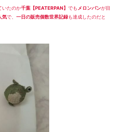
ていたのか
千葉【PEATERPAN】
でも
メロンパン
が目
人気
で、
一日の販売個数世界記録
も達成したのだと