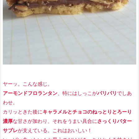
ヤーッ。こんな感じ。
アーモンドフロランタン
、特にはしっこが
パリパリ
でしあ
わせ。
カリッときた後に
キャラメルとチョコのねっとりとろーり
濃厚
な甘さが加わり、それをうまい具合に
さっくりバター
サブレ
が支えている。これはおいしい！