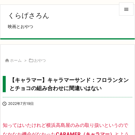

くらげさろん

映画とおやつ
メニュ

サイド

前へ

ホーム
>

おやつ

次へ
【キャラマー】キャラマーサンド：フロランタン

とチョコの組み合わせに間違いはない
検索

2022年7月19日
知ってはいたけれど横浜高島屋のみの取り扱いというので
なかなか機会がなかった
CARAMER（キャラマー）
とよう