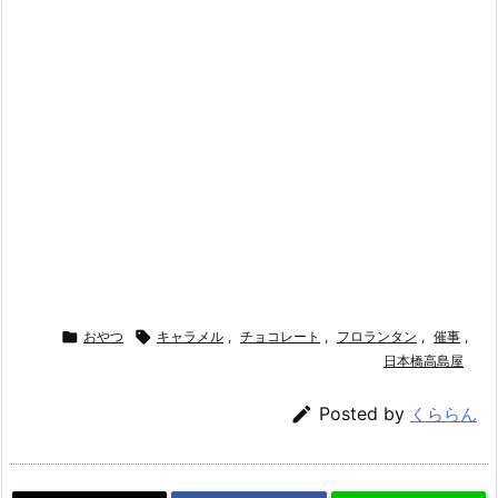

おやつ

キャラメル
,
チョコレート
,
フロランタン
,
催事
,
日本橋高島屋

Posted by
くららん