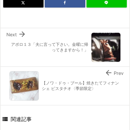

Next
アポロ１３「夫に言って下さい。金曜に帰
ってきますから！」

Prev
【ノワ・ドゥ・ブール】焼きたてフィナン
シェ ピスタチオ〈季節限定〉

関連記事