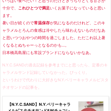
いっぱい食べたい！と思うのだけどきっちりとくる甘さが
十分で、
これひとつで満足
いくお菓子になっていると思い
ます。
暑い日が続くので
常温保存
が気になるのだけれど、このキ
ャラメルとろんの食感は冷やしたら味わえないものだなあ
と思いつつおやつの時間を過ごしました。ただこれ以上暑
くなるとぬちゃーっとなるのかも…。
日本橋高島屋にも常設ブランドにならないかなあ。
N.Y.C.SANDの過去記録を参考までにと思ったら、定番のキ
ャラメルサンド記録していなかった。びっくり。
というわけで代わりに大好きなN.Y.ベリーキャラメルピスタ
チオサンドの記事を。
【N.Y.C.SAND】N.Y.ベリーキャラ
メルピスタチオサンド&Wチョコレ