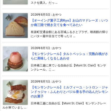
スクを購入。だっ ...
2026年8月5日
:
おやつ
【オーイング菓子工房Ryo】お山のマドレーヌ：いつ
か南三陸で焼き立てを食べてみたい
有楽町交通会館にある宮城ふるさとプラザ。映画館の帰り
にバター最中目当てで寄ったり ...
2026年8月1日
:
おやつ
【モンサンクレール】タルトペッシュ：完熟白桃がさ
らに美味しくなるしあわせ
日本橋三越に来ている自由が丘【Mont St. Clair】モンサ
ンクレール。こ ...
2026年8月1日
:
おやつ
【モンサンクレール】ミルフィーユ・シトロン・ジャ
ンドゥジャ：ふんわりとバジル香る手の込んだレモン
のお菓子
日本橋三越に自由が丘【Mont St. Clair】モンサンクレー
ルが来ていまし ...