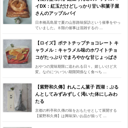
イDX：紅玉だけどしっかり甘い和菓子屋
さんのアップルパイ
日本橋高島屋で夏の山形路味探訪という催事をやっ
ていました。８階の催事は混雑するの ...
【ロイズ】ポテトチップチョコレート キ
ャラメル：キャラメル味のホワイトチョ
コがたっぷりでまろやかな甘じょっぱさ
おやつの賞味期限に追われる日々。嬉しいけど大
変。なのについつい期限関係なく食べち ...
【紫野和久傳】れんこん菓子 西湖：ぷる
んとしてみずみずしく渇いた体にしみわ
たる
京都の料亭和久傳の味をおもたせとして展開する
【紫野和久傳】は興味深いお品が揃って ...