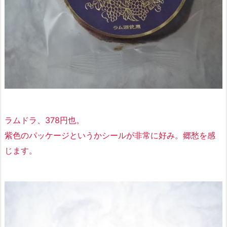
ラムドラ、378円也。
紫色のパッケージというかシールが非常に好み。郷愁を感
じます。