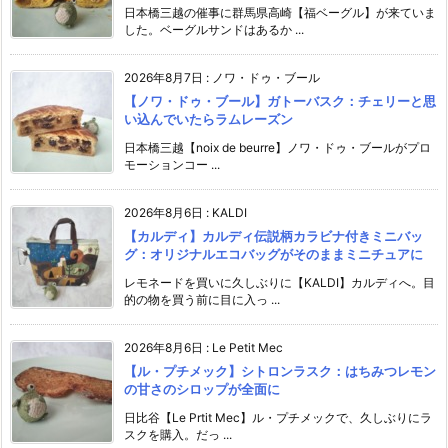
日本橋三越の催事に群馬県高崎【福ベーグル】が来ていま
した。ベーグルサンドはあるか ...
2026年8月7日
:
ノワ・ドゥ・ブール
【ノワ・ドゥ・ブール】ガトーバスク：チェリーと思
い込んでいたらラムレーズン
日本橋三越【noix de beurre】ノワ・ドゥ・ブールがプロ
モーションコー ...
2026年8月6日
:
KALDI
【カルディ】カルディ伝説柄カラビナ付きミニバッ
グ：オリジナルエコバッグがそのままミニチュアに
レモネードを買いに久しぶりに【KALDI】カルディへ。目
的の物を買う前に目に入っ ...
2026年8月6日
:
Le Petit Mec
【ル・プチメック】シトロンラスク：はちみつレモン
の甘さのシロップが全面に
日比谷【Le Prtit Mec】ル・プチメックで、久しぶりにラ
スクを購入。だっ ...