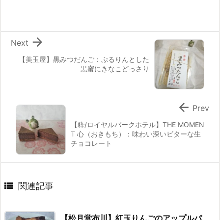

Next
【美玉屋】黒みつだんご：ぷるりんとした
黒蜜にきなこどっさり

Prev
【粋/ロイヤルパークホテル】THE MOMEN
T 心（おきもち）：味わい深いビターな生
チョコレート

関連記事
【松月堂布川】紅玉りんごのアップルパ