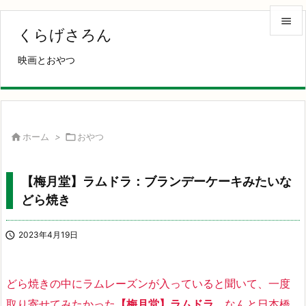

くらげさろん

映画とおやつ
メニュ

サイド

前へ

ホーム
>

おやつ

次へ
【梅月堂】ラムドラ：ブランデーケーキみたいな

どら焼き
検索

2023年4月19日
どら焼きの中にラムレーズンが入っていると聞いて、一度
取り寄せてみたかった
【梅月堂】ラムドラ
。なんと日本橋