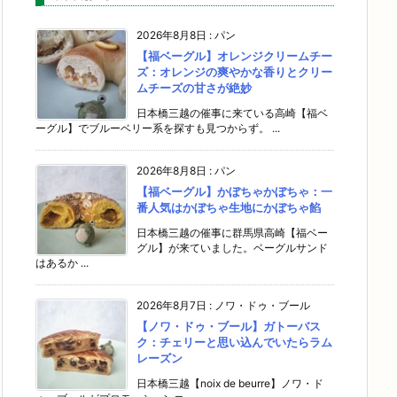
2026年8月8日
:
パン
【福ベーグル】オレンジクリームチー
ズ：オレンジの爽やかな香りとクリー
ムチーズの甘さが絶妙
日本橋三越の催事に来ている高崎【福ベ
ーグル】でブルーベリー系を探すも見つからず。 ...
2026年8月8日
:
パン
【福ベーグル】かぼちゃかぼちゃ：一
番人気はかぼちゃ生地にかぼちゃ餡
日本橋三越の催事に群馬県高崎【福ベー
グル】が来ていました。ベーグルサンド
はあるか ...
2026年8月7日
:
ノワ・ドゥ・ブール
【ノワ・ドゥ・ブール】ガトーバス
ク：チェリーと思い込んでいたらラム
レーズン
日本橋三越【noix de beurre】ノワ・ド