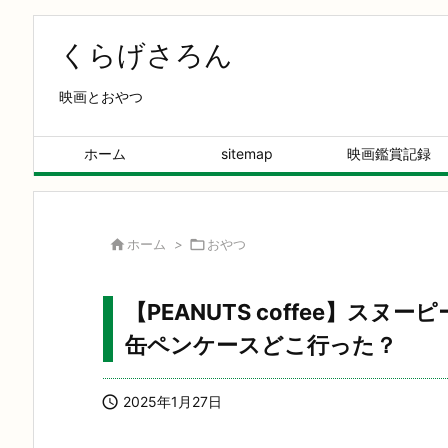
くらげさろん
映画とおやつ
ホーム
sitemap
映画鑑賞記録

ホーム
>

おやつ
【PEANUTS coffee】ス
缶ペンケースどこ行った？

2025年1月27日