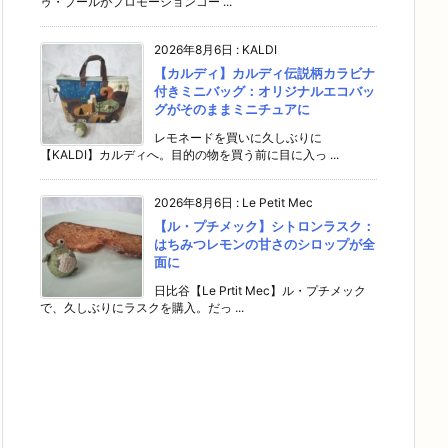
ゥ・ブールがプロモーションコー ...
2026年8月6日
:
KALDI
【カルディ】カルディ伝説柄カラビナ
付きミニバッグ：オリジナルエコバッ
グがそのままミニチュアに
レモネードを買いに久しぶりに
【KALDI】カルディへ。目的の物を買う前に目に入っ ...
2026年8月6日
:
Le Petit Mec
【ル・プチメック】シトロンラスク：
はちみつレモンの甘さのシロップが全
面に
日比谷【Le Prtit Mec】ル・プチメック
で、久しぶりにラスクを購入。だっ ...