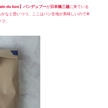
in du boo】パンデュブー
が
日本橋三越
に来ている
るかなと思いつつ、ここはパン生地が美味しいので本
ーフ。