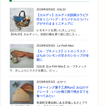
2026年8月6日
:
KALDI
【カルディ】カルディ伝説柄カラビナ
付きミニバッグ：オリジナルエコバッ
グがそのままミニチュアに
レモネードを買いに久しぶりに
【KALDI】カルディへ。目的の物を買う前に目に入っ ...
2026年8月6日
:
Le Petit Mec
【ル・プチメック】シトロンラスク：
はちみつレモンの甘さのシロップが全
面に
日比谷【Le Prtit Mec】ル・プチメック
で、久しぶりにラスクを購入。だっ ...
2026年8月5日
:
おやつ
【オーイング菓子工房Ryo】お山のマ
ドレーヌ：いつか南三陸で焼き立てを
食べてみたい
有楽町交通会館にある宮城ふるさとプラ