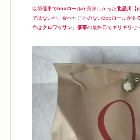
以前催事で
booロール
が美味しかった
北品川【pa
ではないか。食べたことのないbooロールがあ
命は
クロワッサン
。
催事
の最終日でギリギリセ