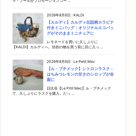
ゥ・ブールがプロモーションコー ...
2026年8月6日
:
KALDI
【カルディ】カルディ伝説柄カラビナ
付きミニバッグ：オリジナルエコバッ
グがそのままミニチュアに
レモネードを買いに久しぶりに
【KALDI】カルディへ。目的の物を買う前に目に入っ ...
2026年8月6日
:
Le Petit Mec
【ル・プチメック】シトロンラスク：
はちみつレモンの甘さのシロップが全
面に
日比谷【Le Prtit Mec】ル・プチメック
で、久しぶりにラスクを購入。だっ ...