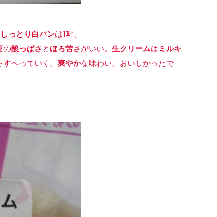
りしっとり白パン
は1㌢。
夏の
酸っぱさ
と
ほろ苦さ
がいい。
生クリーム
は
ミルキ
をすべっていく。
爽やか
な味わい。おいしかったで
。