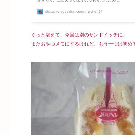
がずらり。エビカツか玉子のつもりだったの ...
https://kuragesalon.com/marchen3/
ぐっと堪えて、今回は別のサンドイッチに。
またおやつメモにするけれど、もう一つは初め