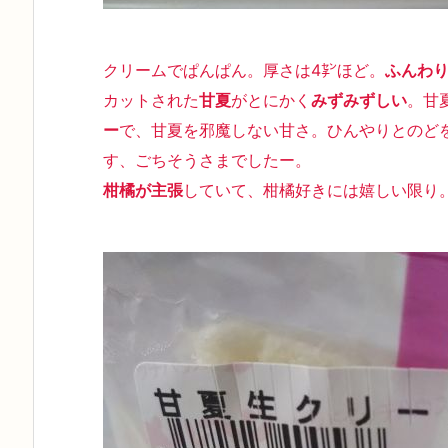
クリームでぱんぱん
。厚さは4㌢ほど。
ふんわ
カットされた
甘夏
がとにかく
みずみずしい
。
甘
ー
で、
甘夏を邪魔しない甘さ
。ひんやりとのど
す、ごちそうさまでしたー。
柑橘が主張
していて、柑橘好きには嬉しい限り