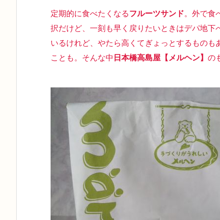
定期的に食べたくなる
フルーツサンド
。外で食
択だけど、一刻も早く戻りたいときはデパ地下
いるけれど、やたら高くてぎょっとするものも
ことも。そんな中
日本橋高島屋【メルヘン】
の