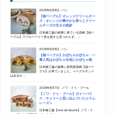
2026年8月8日
:
パン
【福ベーグル】オレンジクリームチー
ズ：オレンジの爽やかな香りとクリー
ムチーズの甘さが絶妙
日本橋三越の催事に来ている高崎【福ベ
ーグル】でブルーベリー系を探すも見つからず。 ...
2026年8月8日
:
パン
【福ベーグル】かぼちゃかぼちゃ：一
番人気はかぼちゃ生地にかぼちゃ餡
日本橋三越の催事に群馬県高崎【福ベー
グル】が来ていました。ベーグルサンド
はあるか ...
2026年8月7日
:
ノワ・ドゥ・ブール
【ノワ・ドゥ・ブール】ガトーバス
ク：チェリーと思い込んでいたらラム
レーズン
日本橋三越【noix de beurre】ノワ・ド