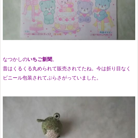
なつかしの
いちご新聞
。
昔は
くるくる丸められて
販売されてたね。今は
折り目なく
ビニール包装されてぶらさがっていました。