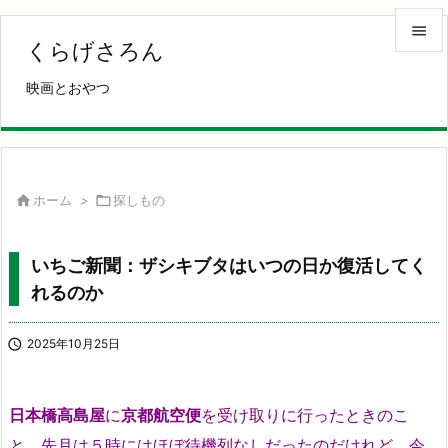

くらげさろん

映画とおやつ
メニュ

サイド

前へ

ホーム
>

探しもの

次へ
いちご新聞：ザシキブタはいつの日か復活してく

れるのか
検索

2025年10月25日
日本橋高島屋
に
京都航空便
を受け取りに行ったときのこ
と。先月は５時にはほぼ待機列なしだったのだけれど、今