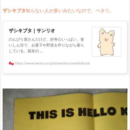
ザシキブタ
知らない人が多いみたいなので、ペタリ。
ザシキブタ｜サンリオ
のんびり屋さんだけど、好奇心いっぱい。食
いしん坊で、お菓子や野菜を作りながら暮ら
している。親友の ...
https://www.sanrio.co.jp/characters/zashikibuta/