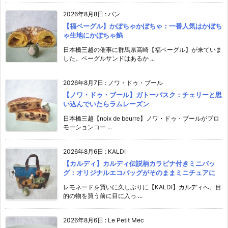
2026年8月8日
:
パン
【福ベーグル】かぼちゃかぼちゃ：一番人気はかぼち
ゃ生地にかぼちゃ餡
日本橋三越の催事に群馬県高崎【福ベーグル】が来ていま
した。ベーグルサンドはあるか ...
2026年8月7日
:
ノワ・ドゥ・ブール
【ノワ・ドゥ・ブール】ガトーバスク：チェリーと思
い込んでいたらラムレーズン
日本橋三越【noix de beurre】ノワ・ドゥ・ブールがプロ
モーションコー ...
2026年8月6日
:
KALDI
【カルディ】カルディ伝説柄カラビナ付きミニバッ
グ：オリジナルエコバッグがそのままミニチュアに
レモネードを買いに久しぶりに【KALDI】カルディへ。目
的の物を買う前に目に入っ ...
2026年8月6日
:
Le Petit Mec