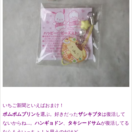
いちご新聞といえばおまけ！
ポムポムプリン
を選ぶ。好きだった
ザシキブタ
は復活して
ないからね…。
ハンギョドン
、
タキシードサム
が復活してる
ならもういっちょ！と思うのだけど。