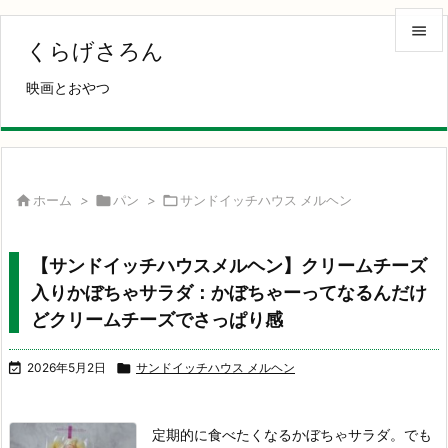

くらげさろん

映画とおやつ
メニュ

サイド

前へ

ホーム
>

パン
>

サンドイッチハウス メルヘン

次へ
【サンドイッチハウスメルヘン】クリームチーズ

入りかぼちゃサラダ：かぼちゃーってなるんだけ
検索
どクリームチーズでさっぱり感

2026年5月2日

サンドイッチハウス メルヘン
定期的に食べたくなるかぼちゃサラダ。でも