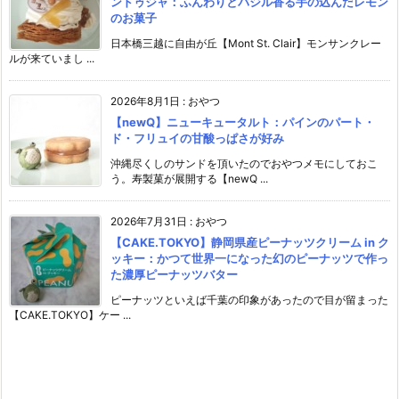
ンドゥジャ：ふんわりとバジル香る手の込んだレモン
のお菓子
日本橋三越に自由が丘【Mont St. Clair】モンサンクレー
ルが来ていまし ...
2026年8月1日
:
おやつ
【newQ】ニューキュータルト：パインのパート・
ド・フリュイの甘酸っぱさが好み
沖縄尽くしのサンドを頂いたのでおやつメモにしておこ
う。寿製菓が展開する【newQ ...
2026年7月31日
:
おやつ
【CAKE.TOKYO】静岡県産ピーナッツクリーム in ク
ッキー：かつて世界一になった幻のピーナッツで作っ
た濃厚ピーナッツバター
ピーナッツといえば千葉の印象があったので目が留まった
【CAKE.TOKYO】ケー ...