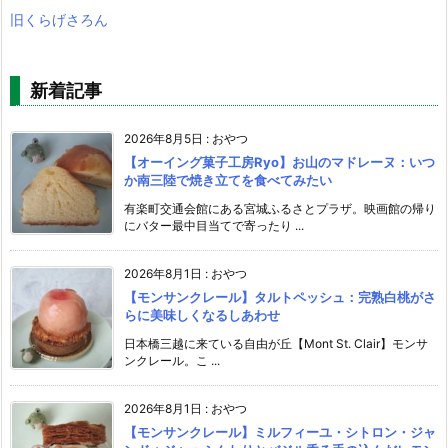
旧くらげさろん
新着記事
2026年8月5日
:
おやつ
【オーイング菓子工房Ryo】お山のマドレーヌ：いつ
か南三陸で焼き立てを食べてみたい
有楽町交通会館にある宮城ふるさとプラザ。映画館の帰り
にバター最中目当てで寄ったり ...
2026年8月1日
:
おやつ
【モンサンクレール】タルトペッシュ：完熟白桃がさ
らに美味しくなるしあわせ
日本橋三越に来ている自由が丘【Mont St. Clair】モンサ
ンクレール。こ ...
2026年8月1日
:
おやつ
【モンサンクレール】ミルフィーユ・シトロン・ジャ