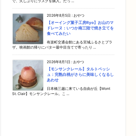
で、久しぶりにラスクを購入。だっ ...
2026年8月5日
:
おやつ
【オーイング菓子工房Ryo】お山のマ
ドレーヌ：いつか南三陸で焼き立てを
食べてみたい
有楽町交通会館にある宮城ふるさとプラ
ザ。映画館の帰りにバター最中目当てで寄ったり ...
2026年8月1日
:
おやつ
【モンサンクレール】タルトペッシ
ュ：完熟白桃がさらに美味しくなるし
あわせ
日本橋三越に来ている自由が丘【Mont
St. Clair】モンサンクレール。こ ...