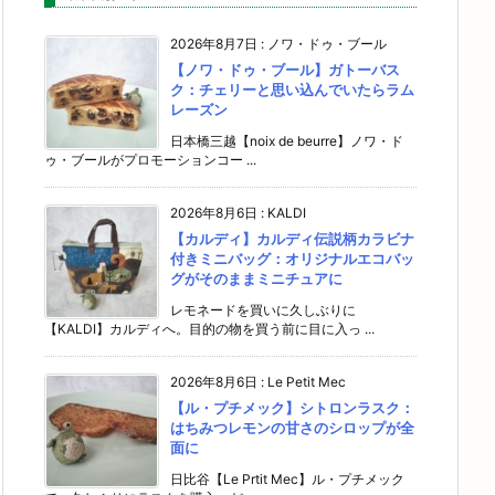
2026年8月7日
:
ノワ・ドゥ・ブール
【ノワ・ドゥ・ブール】ガトーバス
ク：チェリーと思い込んでいたらラム
レーズン
日本橋三越【noix de beurre】ノワ・ド
ゥ・ブールがプロモーションコー ...
2026年8月6日
:
KALDI
【カルディ】カルディ伝説柄カラビナ
付きミニバッグ：オリジナルエコバッ
グがそのままミニチュアに
レモネードを買いに久しぶりに
【KALDI】カルディへ。目的の物を買う前に目に入っ ...
2026年8月6日
:
Le Petit Mec
【ル・プチメック】シトロンラスク：
はちみつレモンの甘さのシロップが全
面に
日比谷【Le Prtit Mec】ル・プチメック