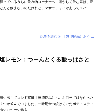
徨っているうちに飲み物コーナーへ。溶かして飲む系は、正
とんど飲まないのだけれど、マサラチャイがあってスパ ...
記事を読む
【無印良品】おう ...
 塩レモン：つーんとくる酸っぱさと
思い出してコレド室町【無印良品】へ。お目当てはなかった
くつか並んでいました。一時期食べ続けていたポテトスティ
出ていたので購入。