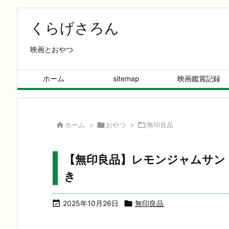
くらげさろん
映画とおやつ
ホーム
sitemap
映画鑑賞記録

ホーム
>

おやつ
>

無印良品
【無印良品】レモンジャムサン
き

2025年10月26日

無印良品